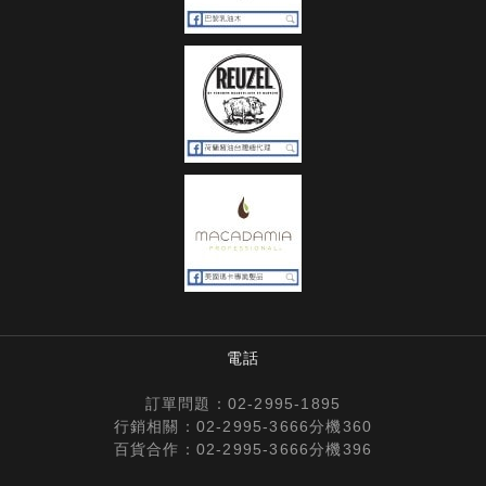
電話
訂單問題：
02-2995-1895
行銷相關：
02-2995-3666
分機360
百貨合作：
02-2995-3666
分機396