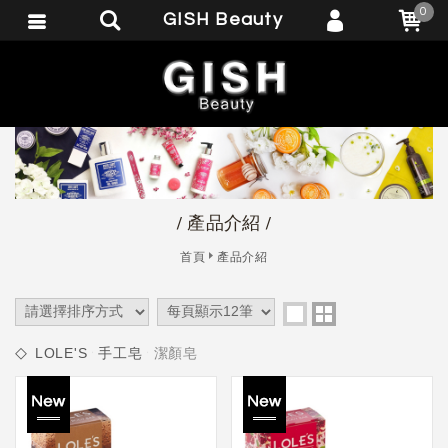
0
GISH Beauty
會員登入
繁體中文
會員註冊
忘記密碼
訂單查詢
追蹤清單
/ 產品介紹 /
匯款通知
首頁
產品介紹
LOLE'S
手工皂
潔顏皂